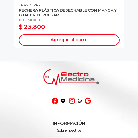
CRANBERRY
TR
PECHERA PLÁSTICA DESECHABLE CON MANGA Y
GO
OJAL EN EL PULGAR...
MA
100 UNIDADES
10
$ 23.800
$
Agregar al carro
INFORMACIÓN
Sobre nosotros