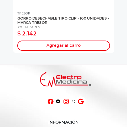
TRESOR
TR
0
GORRO DESECHABLE TIPO CLIP - 100 UNIDADES -
CU
MARCA TRESOR
PA
100 UNIDADES
50
$ 2.142
$
Agregar al carro
INFORMACIÓN