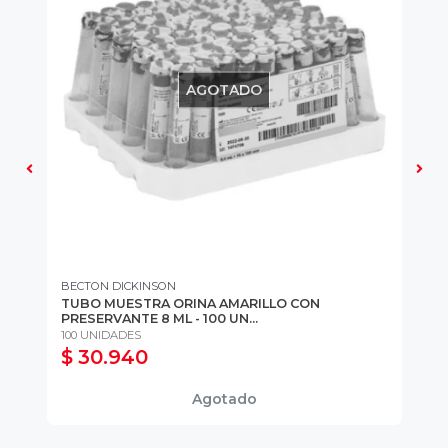
AGOTADO
BECTON DICKINSON
CR
TUBO MUESTRA ORINA AMARILLO CON
SO
PRESERVANTE 8 ML - 100 UN...
8 F
100 UNIDADES
10
$ 30.940
$
Agotado