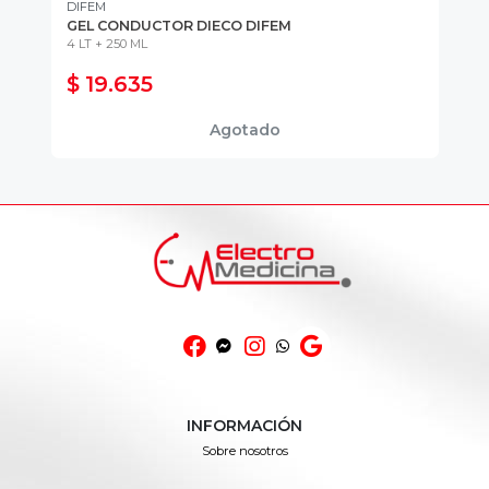
DIFEM
TR
-
GEL CONDUCTOR DIECO DIFEM
GO
MA
4 LT + 250 ML
10
$ 19.635
$
Agotado
INFORMACIÓN
Sobre nosotros