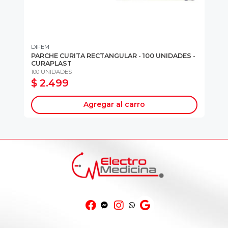
DIFEM
CR
PARCHE CURITA RECTANGULAR - 100 UNIDADES -
GA
CURAPLAST
UN
100 UNIDADES
50
$ 2.499
$
Agregar al carro