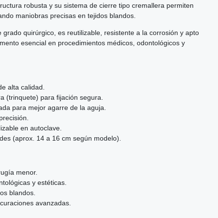
ructura robusta y su sistema de cierre tipo cremallera permiten
itando maniobras precisas en tejidos blandos.
grado quirúrgico, es reutilizable, resistente a la corrosión y apto
lemento esencial en procedimientos médicos, odontológicos y
e alta calidad.
a (trinquete) para fijación segura.
iada para mejor agarre de la aguja.
precisión.
ilizable en autoclave.
tudes (aprox. 14 a 16 cm según modelo).
rugía menor.
tológicas y estéticas.
dos blandos.
y curaciones avanzadas.