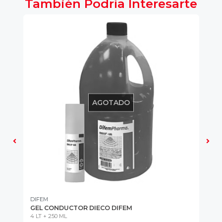
También Podría Interesarte
AGOTADO
DIFEM
GEL CONDUCTOR DIECO DIFEM
AN
4 LT + 250 ML
TA