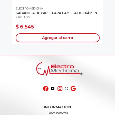
ELECTROMEDICINA
EL
-
SABANILLA DE PAPEL PARA CAMILLA DE EXÁMEN
BA
2 ROLLOS
UN
$ 6.545
$
Agregar al carro
INFORMACIÓN
Sobre nosotros