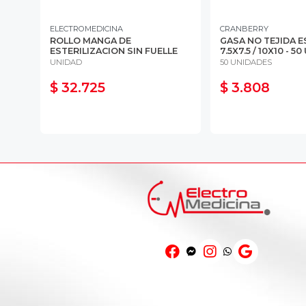
ELECTROMEDICINA
CRANBERRY
ROLLO MANGA DE
GASA NO TEJIDA ES
 DE
ESTERILIZACION SIN FUELLE
7.5X7.5 / 10X10 - 50
UNIDAD
50 UNIDADES
$ 32.725
$ 3.808