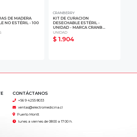
CRANBERRY
ELE
UAS DE MADERA
KIT DE CURACION
IND
 NO ESTÉRIL - 100
DESECHABLE ESTÉRIL -
EST
UNIDAD - MARCA CRANB...
AUT
S
UNIDAD
250
$ 1.904
$ 
TE
CONTÁCTANOS
+56 9 4255 8033
ventas@electromedicina.cl
Puerto Montt
lunes a viernes de 08:00 a 17:00 h.