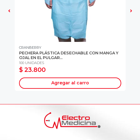
CRANBERRY
CR
RIL
PECHERA PLÁSTICA DESECHABLE CON MANGA Y
AP
OJAL EN EL PULGAR...
10
100 UNIDADES
10
$ 23.800
$
Agregar al carro