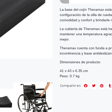
La base del cojín Theramax est
configuración de la silla de rued
comodidad y confort y brindarle m
La cubierta de Theramax está hec
mantener una temperatura agradabl
mejor.
Theramax cuenta con funda a pru
incontinencia y base antidesliza
Dimensiones de producto
41 x 43 x 6.35 cm
Peso: 0.7 kg
Compartir en: