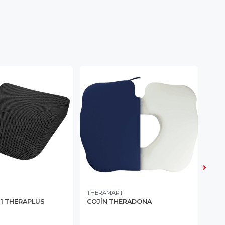
THERAMART
GEN
 1 THERAPLUS
COJÍN THERADONA
RUE