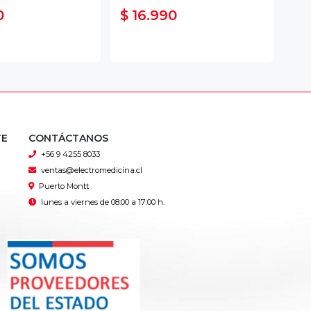
0
$ 16.990
$ 
TE
CONTÁCTANOS
+56 9 4255 8033
ventas@electromedicina.cl
Puerto Montt
lunes a viernes de 08:00 a 17:00 h.