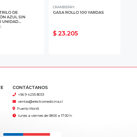
CRANBERRY
CRA
TRILO DE
GASA ROLLO 100 YARDAS
MAS
ÓN AZUL SIN
ELÁ
 UNIDAD...
MÉDI
S
50 
$ 23.205
$ 
TE
CONTÁCTANOS
+56 9 4255 8033
ventas@electromedicina.cl
Puerto Montt
lunes a viernes de 08:00 a 17:00 h.