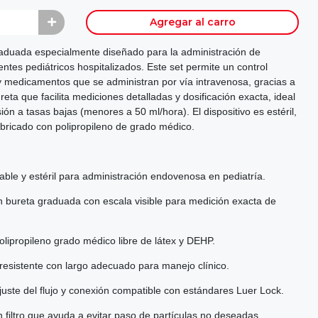
Agregar al carro
raduada especialmente diseñado para la administración de
tes pediátricos hospitalizados. Este set permite un control
y medicamentos que se administran por vía intravenosa, gracias a
ta que facilita mediciones detalladas y dosificación exacta, ideal
ión a tasas bajas (menores a 50 ml/hora). El dispositivo es estéril,
fabricado con polipropileno de grado médico.
able y estéril para administración endovenosa en pediatría.
 bureta graduada con escala visible para medición exacta de
olipropileno grado médico libre de látex y DEHP.
y resistente con largo adecuado para manejo clínico.
ajuste del flujo y conexión compatible con estándares Luer Lock.
filtro que ayuda a evitar paso de partículas no deseadas.