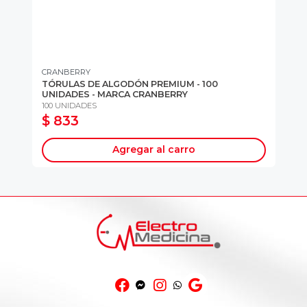
CRANBERRY
TR
 -
TÓRULAS DE ALGODÓN PREMIUM - 100
GO
UNIDADES - MARCA CRANBERRY
MA
100 UNIDADES
10
$ 833
$
Agregar al carro