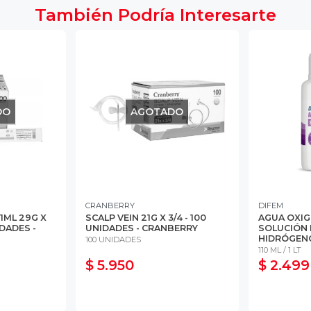
También Podría Interesarte
DO
AGOTADO
CRANBERRY
DIFEM
1ML 29G X
SCALP VEIN 21G X 3/4 - 100
AGUA OXIG
IDADES -
UNIDADES - CRANBERRY
SOLUCIÓN 
HIDRÓGEN
100 UNIDADES
110 ML / 1 LT
$ 5.950
$ 2.499