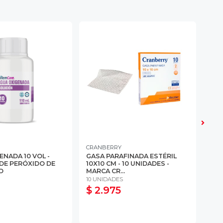
CRANBERRY
3M
ENADA 10 VOL -
GASA PARAFINADA ESTÉRIL
TEL
DE PERÓXIDO DE
10X10 CM - 10 UNIDADES -
CM 
O
MARCA CR...
3M
10 UNIDADES
UNI
$ 2.975
$ 