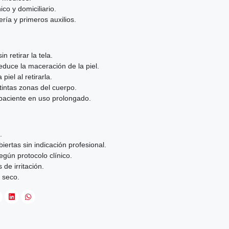
co y domiciliario.
ía y primeros auxilios.
n retirar la tela.
educe la maceración de la piel.
piel al retirarla.
tintas zonas del cuerpo.
paciente en uso prolongado.
.
iertas sin indicación profesional.
gún protocolo clínico.
de irritación.
 seco.