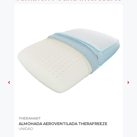
THERAMART
TH
ALMOHADA AEROVENTILADA THERAFREEZE
AL
UNIDAD
UN