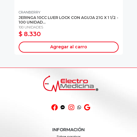
CRANBERRY
JERINGA 10CC LUER LOCK CON AGUJA 21G X 1 1/2 -
OR
100 UNIDAD...
UN
100 UNIDADES
$ 8.330
$
Agregar al carro
INFORMACIÓN
Sobre nosotros