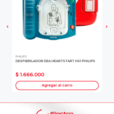
PHILIPS
PH
DESFIBRILADOR DEA HEARTSTART HS1 PHILIPS
CA
DE
UN
$ 1.666.000
$
Agregar al carro