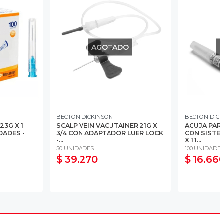
AGOTADO
BECTON DICKINSON
BECTON DIC
23G X 1
SCALP VEIN VACUTAINER 21G X
AGUJA PA
DADES -
3/4 CON ADAPTADOR LUER LOCK
CON SISTE
-...
X 1 1...
50 UNIDADES
100 UNIDAD
$ 39.270
$ 16.66