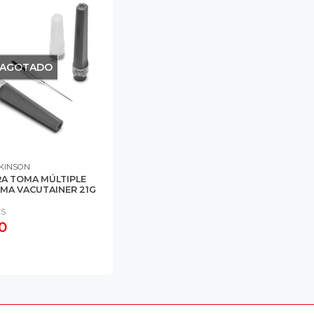
AGOTADO
KINSON
RA TOMA MÚLTIPLE
MA VACUTAINER 21G
ES
0