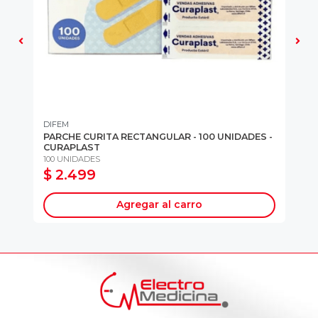
DIFEM
WE
-
PARCHE CURITA RECTANGULAR - 100 UNIDADES -
PL
CURAPLAST
UN
100 UNIDADES
5 
$ 2.499
$
Agregar al carro