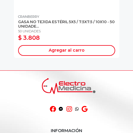
CRANBERRY
3M
GASA NO TEJIDA ESTÉRIL 5X5 / 7.5X7.5 / 10X10 - 50
AP
UNIDADE...
+ P
50 UNIDADES
UN
$ 3.808
$
Agregar al carro
INFORMACIÓN